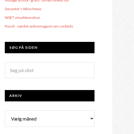
Vintage School - gratis, seriøst vinkursus
Decanter's Wine News
WSET vinuddannelser
Punch - nørdet onlinemagasin om cocktails
SØG PÅ SIDEN
ARKIV
Arkiv