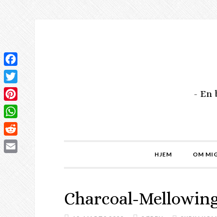
Facebook
Twitter
- En
Pinterest
WhatsApp
Reddit
HJEM
OM MIG
Email
Charcoal-Mellowing