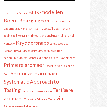
BLIK-modellen
Beaumes de Venice
Boeuf Bourguignon
Bordeaux
Bourbon
Cabernet Sauvignon
Christian IV
cocktail
Decanter
Dild
Eddike
Eddikemor
En Primeur
Jancis Robinson
jul
Karamel
Kryddersnaps
Kentucky
Languedoc
Lisa
Perrotti-Brown
Madopskrift
Matador
Mavebitter
mineralitet
Mouton-Rothschild
Nebbiolo
Peter Payngk
Point
Primære aromaer
Robert Parker
Romanee
Sekundære aromaer
Conti
Systematic Approach to
Tasting
Tertiære
Tarte Tatin
Tawny portvin
aromaer
vin
The Wine Advocate
Tærte
Vinanmeldelse