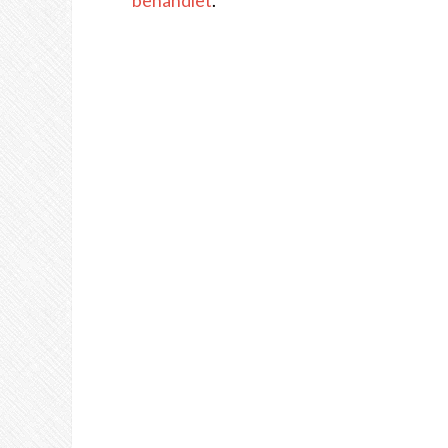
behandlet
.