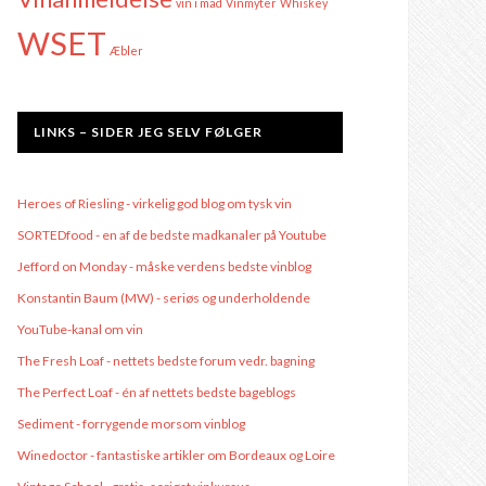
vin i mad
Vinmyter
Whiskey
WSET
Æbler
LINKS – SIDER JEG SELV FØLGER
Heroes of Riesling - virkelig god blog om tysk vin
SORTEDfood - en af de bedste madkanaler på Youtube
Jefford on Monday - måske verdens bedste vinblog
Konstantin Baum (MW) - seriøs og underholdende
YouTube-kanal om vin
The Fresh Loaf - nettets bedste forum vedr. bagning
The Perfect Loaf - én af nettets bedste bageblogs
Sediment - forrygende morsom vinblog
Winedoctor - fantastiske artikler om Bordeaux og Loire