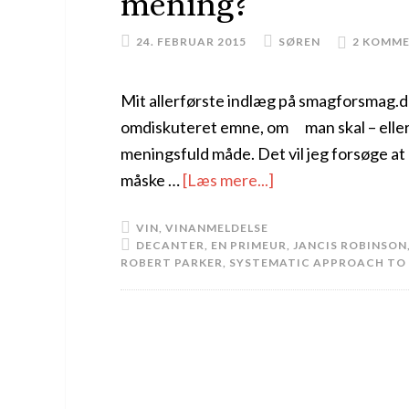
mening?
24. FEBRUAR 2015
SØREN
2 KOMM
Mit allerførste indlæg på smagforsmag.dk
omdiskuteret emne, om man skal – eller o
meningsfuld måde. Det vil jeg forsøge at 
måske …
[Læs mere...]
VIN
,
VINANMELDELSE
DECANTER
,
EN PRIMEUR
,
JANCIS ROBINSON
ROBERT PARKER
,
SYSTEMATIC APPROACH TO