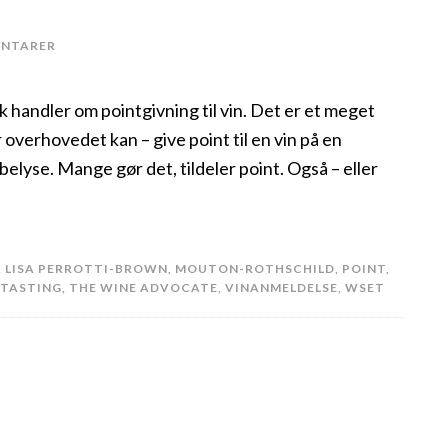
ENTARER
 handler om pointgivning til vin. Det er et meget
verhovedet kan – give point til en vin på en
belyse. Mange gør det, tildeler point. Også – eller
,
LISA PERROTTI-BROWN
,
MOUTON-ROTHSCHILD
,
POINT
,
 TASTING
,
THE WINE ADVOCATE
,
VINANMELDELSE
,
WSET