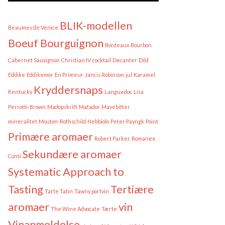
BLIK-modellen
Beaumes de Venice
Boeuf Bourguignon
Bordeaux
Bourbon
Cabernet Sauvignon
Christian IV
cocktail
Decanter
Dild
Eddike
Eddikemor
En Primeur
Jancis Robinson
jul
Karamel
Kryddersnaps
Kentucky
Languedoc
Lisa
Perrotti-Brown
Madopskrift
Matador
Mavebitter
mineralitet
Mouton-Rothschild
Nebbiolo
Peter Payngk
Point
Primære aromaer
Robert Parker
Romanee
Sekundære aromaer
Conti
Systematic Approach to
Tasting
Tertiære
Tarte Tatin
Tawny portvin
aromaer
vin
The Wine Advocate
Tærte
Vinanmeldelse