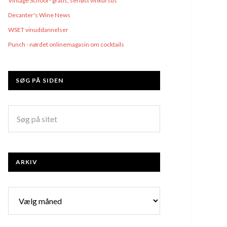
Vintage School - gratis, seriøst vinkursus
Decanter's Wine News
WSET vinuddannelser
Punch - nørdet onlinemagasin om cocktails
SØG PÅ SIDEN
ARKIV
Arkiv