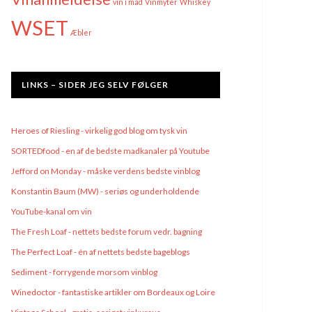
vin i mad
Vinmyter
Whiskey
WSET
Æbler
LINKS – SIDER JEG SELV FØLGER
Heroes of Riesling - virkelig god blog om tysk vin
SORTEDfood - en af de bedste madkanaler på Youtube
Jefford on Monday - måske verdens bedste vinblog
Konstantin Baum (MW) - seriøs og underholdende
YouTube-kanal om vin
The Fresh Loaf - nettets bedste forum vedr. bagning
The Perfect Loaf - én af nettets bedste bageblogs
Sediment - forrygende morsom vinblog
Winedoctor - fantastiske artikler om Bordeaux og Loire