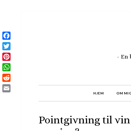
Facebook
Twitter
- En
Pinterest
WhatsApp
Reddit
HJEM
OM MIG
Email
Pointgivning til vi