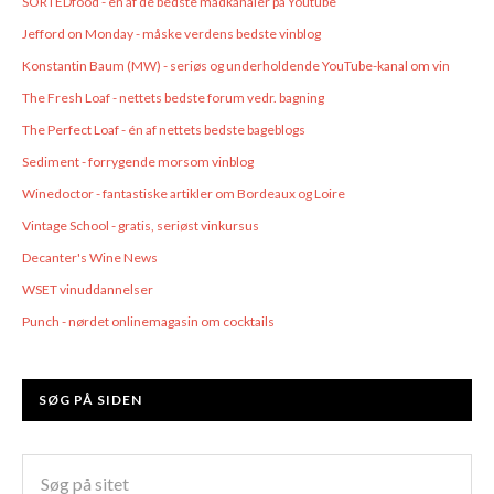
SORTEDfood - en af de bedste madkanaler på Youtube
Jefford on Monday - måske verdens bedste vinblog
Konstantin Baum (MW) - seriøs og underholdende YouTube-kanal om vin
The Fresh Loaf - nettets bedste forum vedr. bagning
The Perfect Loaf - én af nettets bedste bageblogs
Sediment - forrygende morsom vinblog
Winedoctor - fantastiske artikler om Bordeaux og Loire
Vintage School - gratis, seriøst vinkursus
Decanter's Wine News
WSET vinuddannelser
Punch - nørdet onlinemagasin om cocktails
SØG PÅ SIDEN