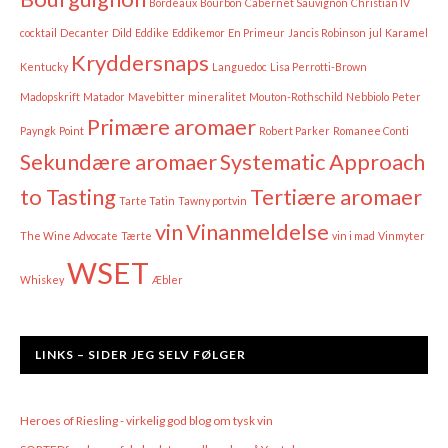
Bordeaux
Bourbon
Cabernet Sauvignon
Christian IV
cocktail
Decanter
Dild
Eddike
Eddikemor
En Primeur
Jancis Robinson
jul
Karamel
Kryddersnaps
Kentucky
Languedoc
Lisa Perrotti-Brown
Madopskrift
Matador
Mavebitter
mineralitet
Mouton-Rothschild
Nebbiolo
Peter
Primære aromaer
Payngk
Point
Robert Parker
Romanee Conti
Sekundære aromaer
Systematic Approach
to Tasting
Tertiære aromaer
Tarte Tatin
Tawny portvin
vin
Vinanmeldelse
The Wine Advocate
Tærte
vin i mad
Vinmyter
WSET
Whiskey
Æbler
LINKS – SIDER JEG SELV FØLGER
Heroes of Riesling - virkelig god blog om tysk vin