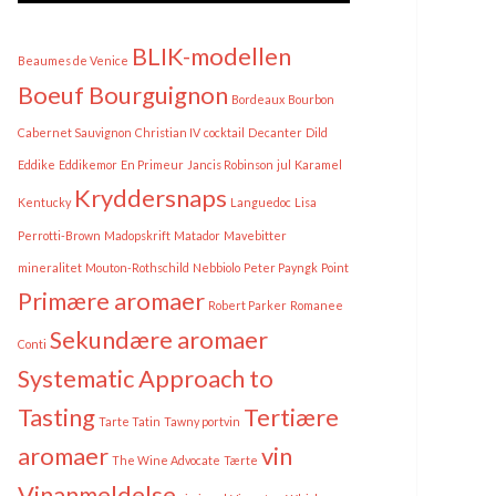
BLIK-modellen
Beaumes de Venice
Boeuf Bourguignon
Bordeaux
Bourbon
Cabernet Sauvignon
Christian IV
cocktail
Decanter
Dild
Eddike
Eddikemor
En Primeur
Jancis Robinson
jul
Karamel
Kryddersnaps
Kentucky
Languedoc
Lisa
Perrotti-Brown
Madopskrift
Matador
Mavebitter
mineralitet
Mouton-Rothschild
Nebbiolo
Peter Payngk
Point
Primære aromaer
Robert Parker
Romanee
Sekundære aromaer
Conti
Systematic Approach to
Tasting
Tertiære
Tarte Tatin
Tawny portvin
aromaer
vin
The Wine Advocate
Tærte
Vinanmeldelse