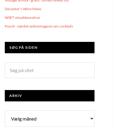
Vintage School - gratis, seriøst vinkursus
Decanter's Wine News
WSET vinuddannelser
Punch - nørdet onlinemagasin om cocktails
SØG PÅ SIDEN
ARKIV
Arkiv