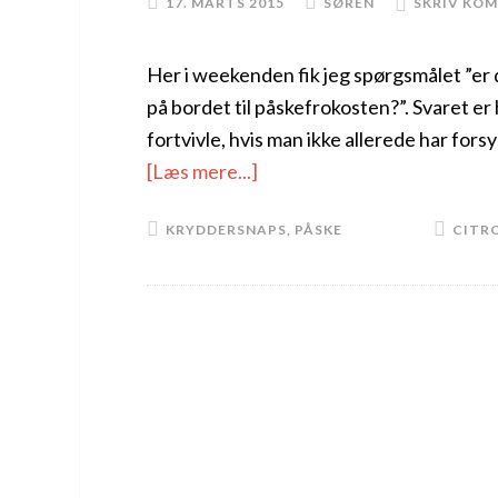
17. MARTS 2015
SØREN
SKRIV KO
Her i weekenden fik jeg spørgsmålet ”er 
på bordet til påskefrokosten?”. Svaret er h
fortvivle, hvis man ikke allerede har for
[Læs mere...]
KRYDDERSNAPS
,
PÅSKE
CITR